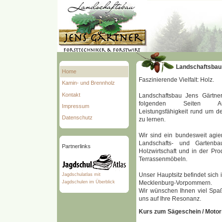
Landschaftsbau
Home
Faszinierende Vielfalt: Holz.
Kamin- und Brennholz
Kontakt
Landschaftsbau Jens Gärtner
folgenden Seiten Au
Impressum
Leistungsfähigkeit rund um d
Datenschutz
zu lernen.
Wir sind ein bundesweit agi
Landschafts- und Gartenba
Partnerlinks
Holzwirtschaft und in der Pr
Terrassenmöbeln.
Unser Hauptsitz befindet sich
Jagdschulatlas mit
Jagdschulen im Überblick
Mecklenburg-Vorpommern.
Wir wünschen Ihnen viel Spaß
uns auf Ihre Resonanz.
Kurs zum Sägeschein / Moto